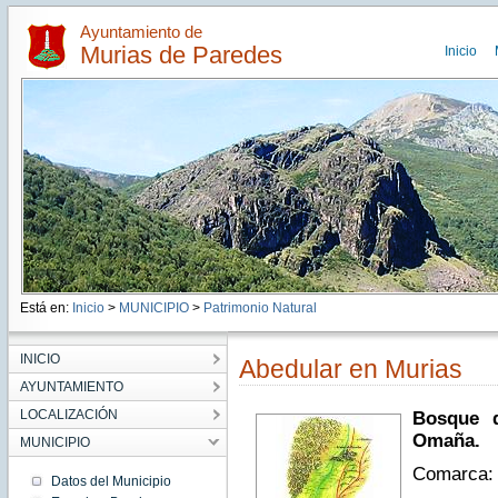
Ayuntamiento de
Murias de Paredes
Inicio
Está en:
Inicio
>
MUNICIPIO
>
Patrimonio Natural
INICIO
Abedular en Murias
AYUNTAMIENTO
LOCALIZACIÓN
Bosque d
Omaña.
MUNICIPIO
Comarca:
Datos del Municipio