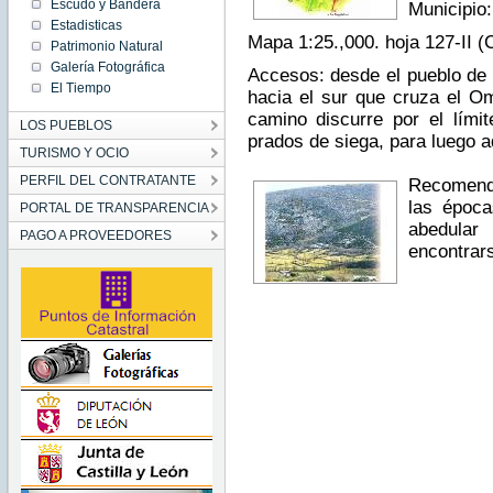
Escudo y Bandera
Municipio
Estadisticas
Mapa 1:25.,000. hoja 127-II 
Patrimonio Natural
Galería Fotográfica
Accesos: desde el pueblo de
El Tiempo
hacia el sur que cruza el O
camino discurre por el lími
LOS PUEBLOS
prados de siega, para luego a
TURISMO Y OCIO
PERFIL DEL CONTRATANTE
Recomenda
las época
PORTAL DE TRANSPARENCIA
abedula
PAGO A PROVEEDORES
encontrars