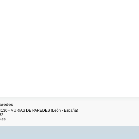
aredes
: 24130 - MURIAS DE PAREDES (León - España)
82
.es