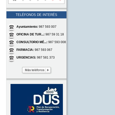
TELÉFONOS DE INTERÉS
Ayuntamiento:
987 593 007
OFICINA DE TUR...:
987 59 31 18
CONSULTORIO MÉ...:
987 593 008
FARMACIA:
987 593 067
URGENCIAS:
987 581 373