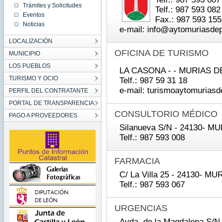
Trámites y Solicitudes
Telf.: 987 593 082
Eventos
Fax.: 987 593 155
Noticias
e-mail: info@aytomuriasde
LOCALIZACIÓN
OFICINA DE TURISMO
MUNICIPIO
LOS PUEBLOS
LA CASONA - - MURIAS 
TURISMO Y OCIO
Telf.: 987 59 31 18
e-mail: turismoaytomuria
PERFIL DEL CONTRATANTE
PORTAL DE TRANSPARENCIA
CONSULTORIO MÉDICO
PAGO A PROVEEDORES
Silanueva S/N - 24130- 
Telf.: 987 593 008
FARMACIA
C/ La Villa 25 - 24130- 
Telf.: 987 593 067
URGENCIAS
Avda. de la Magdalena S/