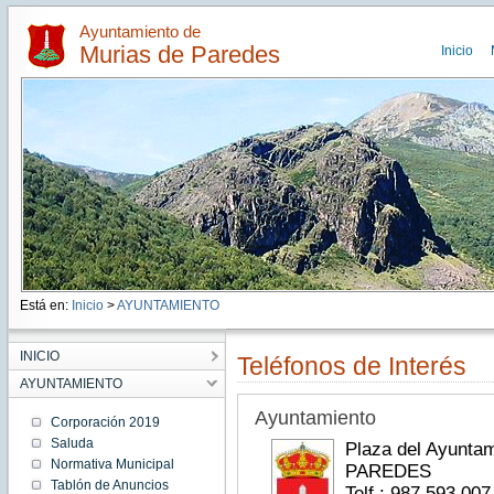
Ayuntamiento de
Murias de Paredes
Inicio
Está en:
Inicio
>
AYUNTAMIENTO
INICIO
Teléfonos de Interés
AYUNTAMIENTO
Ayuntamiento
Corporación 2019
Saluda
Plaza del Ayunta
Normativa Municipal
PAREDES
Tablón de Anuncios
Telf.: 987 593 007