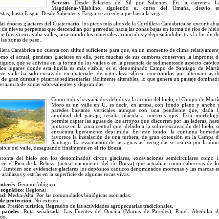
Accesos
: Desde Palacios del Sil por Salientes, En la carretera L
Magdalena-Villablino, siguiendo el curso del Omaña, desvío e
as, hasta Fasgar. Desde Salientes y Fasgar se accede a pie hasta la vega.
as épocas glaciares del Cuaternarío, los picos más altos de la Cordillera Cantábrica se encontraba
s de nieves perpetuas que descendían por gravedad hacia las zonas bajas en forma de ríos de hielo
 fuerza excavaba valles, arrastrando los materiales arrancados y depositándolos tras la fusión de
 las zonas de paso.
llera Cantábrica
no cuenta con altitud suficiente para que, en un momento de clima relativament
omo el actual, persistan glaciares en ella, pero muchas de sus cumbres conservan la impronta d
tiguos, que se adivina en la forma de los valles o en la presencia de sedimentosde aspecto caótico
os lugares donde esta huella es más visible, es el denominado Campo de Santiago de Martí
te valle ha sido excavado en materiales de naturaleza silícea, constituidos por alternancias d
s de gran dureza y pizarras sedimentarias fácilmente alterables, lo que genera un paisaje dominad
ternancia de zonas sobresalientes y deprimidas.
Como todos los vaciados debidos a la acción del hielo, el Campo de Martí
Moro es un valle en U, es decir, en artesa, con fondo plano y ancho 
paredes bastante verticales aunque con una pendiente que, dada l
amplitud del paisaje, resulta plácida a nuestros ojos. Esta morfologí
permite captar las aguas de los arroyos que discurren por las laderas, hast
juntarse en la zona central que, debido a la sobre-excavación del hielo, s
encuentra ligeramente deprimida. En este fondo, la continua humeda
favorece la instalación de una turbera, de gran extensíón en la Campa d
Santiago. La evacuación de las aguas así recogidas se realiza por la únic
sible del valle, desaguando finalmente en el río Boeza.
ronta del hielo son los denominados circos glaciares, excavaciones semicirculares como l
e en el Pico de la Rebeza (actual nacimiento del río Boeza) que actuaban como cabeceras de lo
s. También son evidencias glaciares los depósitos caóticos denominados morrenas y las marcas e
arañazos y estrías en la superficie de algunas rocas vivas.
interés
: Geomorfológico.
geográfico
: Regional
ad
: Media-Alta. Por las comunidades biológicas asociadas.
de protección
: No existen.
as:
Presión turística, Regresión de las actividades agropecuarias tradicionales.
 paneles
: Ruta señalizada: Las Fuentes del Omaña (Murias de Paredes), Panel: Abedular d
do.