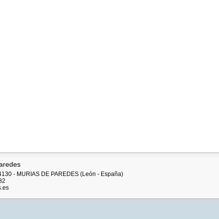
aredes
: 24130 - MURIAS DE PAREDES (León - España)
82
.es