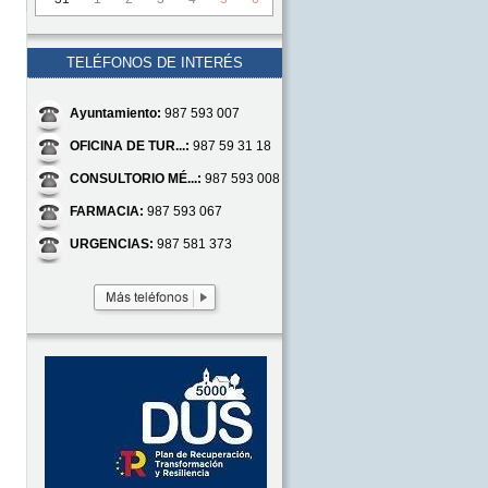
TELÉFONOS DE INTERÉS
Ayuntamiento:
987 593 007
OFICINA DE TUR...:
987 59 31 18
CONSULTORIO MÉ...:
987 593 008
FARMACIA:
987 593 067
URGENCIAS:
987 581 373