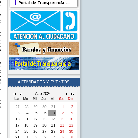
a
n
n
.
l
e
e
.
n
e
o
n
y
a
a
a
e
ACTIVIDADES Y EVENTOS
d
e
a
Ago 2026
Lu
Ma
Mi
Ju
Vi
Sa
Do
a
s
27
28
29
30
31
1
2
n
3
4
5
6
7
8
9
10
11
12
13
14
15
16
17
18
19
20
21
22
23
24
25
26
27
28
29
30
e
31
1
2
3
4
5
6