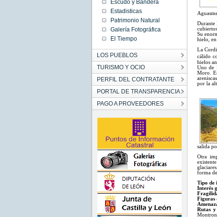
Escudo y Bandera
Estadisticas
Aguasmest
Patrimonio Natural
Durante l
Galería Fotográfica
cubierto
Su enorme
El Tiempo
hielo, en
La Cordi
LOS PUEBLOS
cálido
c
hielos an
TURISMO Y OCIO
Uno de l
Moro. Es
arenisca
PERFIL DEL CONTRATANTE
por la al
PORTAL DE TRANSPARENCIA
PAGO A PROVEEDORES
salida po
Otra imp
existent
glaciare
forma de 
Tipo de 
Interés 
Fragilid
Figuras 
Amenaz
Rutas y
Montron