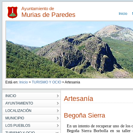
Ayuntamiento de
Murias de Paredes
Inicio
Está en:
Inicio
>
TURISMO Y OCIO
> Artesania
INICIO
Artesanía
AYUNTAMIENTO
LOCALIZACIÓN
Begoña Sierra
MUNICIPIO
LOS PUEBLOS
En un intento de recuperar uno de los o
Begoña Sierra Borbolla en su taller