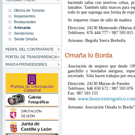
TURISMO Y OCIO
haciendo tallas con motivos celtas, p
tamaños. También talla marcos para esp
Oficina de Turismo
todo lo que suponga una forma de expr
Alojamientos
Se imparten clases de talla de madera.
Restaurantes
Dirección: 24130 Montrondo (Murias d
Artesania
Teléfonos: 676 444 777 / 987 593 015
Senderismo
Siente Omaña
Artesano: Begoña Sierra Borbolla
PERFIL DEL CONTRATANTE
Omaña lo Borda
PORTAL DE TRANSPARENCIA
PAGO A PROVEEDORES
Asociación de mujeres que desde 199
ganchillo y bordados antiguos, espe
recortado. Sólo hacen trabajos por enca
Dirección: 24130 Murias de Paredes
Teléfonos: 646 650 672 / 987 593 076
Fax: 987 593 155
www.leoncentrogotico.com
Web:
Artesano: Asociación Omaña lo Borda”