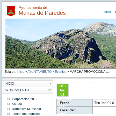
Ayuntamiento de
Murias de Paredes
Inicio
Está en:
Inicio
>
AYUNTAMIENTO
>
Eventos
> MARCHA PROMOCIONAL...
INICIO
Thu
Jan
AYUNTAMIENTO
01
01:00:00
Corporación 2019
CET
Fecha
Thu Jan 01 01
Saluda
1970
Normativa Municipal
Localidad
Thu
Jan 01
Tablón de Anuncios