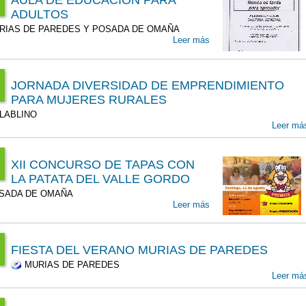
ADULTOS
v
:00
IAS DE PAREDES Y POSADA DE OMAÑA
00
T
Leer más
9
t
00
JORNADA DIVERSIDAD DE EMPRENDIMIENTO
t
PARA MUJERES RURALES
:00
00
LABLINO
T
Leer má
9
p
00
XII CONCURSO DE TAPAS CON
LA PATATA DEL VALLE GORDO
p
:00
SADA DE OMAÑA
00
T
Leer más
9
1
00
FIESTA DEL VERANO MURIAS DE PAREDES
g
MURIAS DE PAREDES
:00
00
Leer má
T
9
g