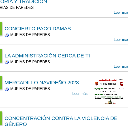
ORIA Y TRADICIÓN
4
IAS DE PAREDES
l
Leer má
00
l
CONCIERTO PACO DAMAS
00
MURIAS DE PAREDES
:00
Leer má
T
4
r
LA ADMINISTRACIÓN CERCA DE TI
00
MURIAS DE PAREDES
:00
Leer má
r
T
4
00
MERCADILLO NAVIDEÑO 2023
5
00
MURIAS DE PAREDES
:00
Leer más
r
3
0
c
00
CONCENTRACIÓN CONTRA LA VIOLENCIA DE
c
GÉNERO
:00