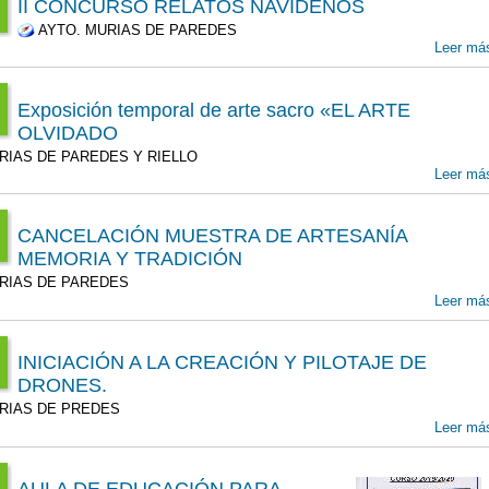
II CONCURSO RELATOS NAVIDEÑOS
00
AYTO. MURIAS DE PAREDES
:00
Leer má
v
1
00
v
Exposición temporal de arte sacro «EL ARTE
00
OLVIDADO
:00
IAS DE PAREDES Y RIELLO
v
T
Leer má
1
00
g
00
CANCELACIÓN MUESTRA DE ARTESANÍA
MEMORIA Y TRADICIÓN
g
:00
IAS DE PAREDES
00
T
Leer má
0
n
00
INICIACIÓN A LA CREACIÓN Y PILOTAJE DE
DRONES.
n
:00
IAS DE PREDES
00
Leer má
9
v
00
AULA DE EDUCACIÓN PARA