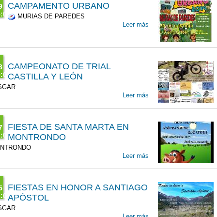
CAMPAMENTO URBANO
9
00
:00
MURIAS DE PAREDES
T
Leer más
g
9
l
00
00
CAMPEONATO DE TRIAL
l
8
:00
CASTILLA Y LEÓN
00
T
SGAR
9
Leer más
l
00
FIESTA DE SANTA MARTA EN
l
7
:00
MONTRONDO
00
T
NTRONDO
9
Leer más
l
00
FIESTAS EN HONOR A SANTIAGO
l
5
:00
APÓSTOL
00
T
SGAR
9
Leer más