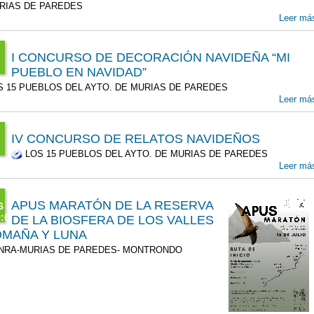
0
IAS DE PAREDES
Leer má
3
v
00
I CONCURSO DE DECORACIÓN NAVIDEÑA “MI
PUEBLO EN NAVIDAD”
v
:00
 15 PUEBLOS DEL AYTO. DE MURIAS DE PAREDES
00
Leer má
3
v
00
IV CONCURSO DE RELATOS NAVIDEÑOS
LOS 15 PUEBLOS DEL AYTO. DE MURIAS DE PAREDES
v
:00
Leer má
00
3
v
APUS MARATÓN DE LA RESERVA
6
00
:00
DE LA BIOSFERA DE LOS VALLES
T
OMAÑA Y LUNA
v
3
RA-MURIAS DE PAREDES- MONTRONDO
l
00
00
l
00