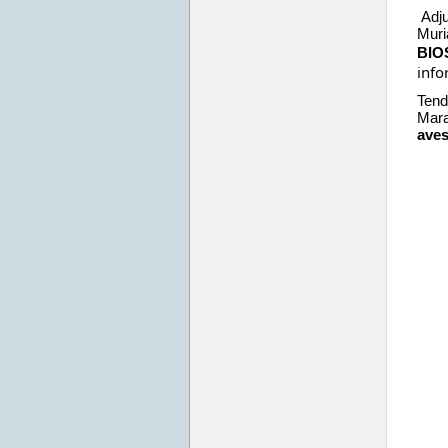
CEST
2023
Adju
Muri
BIO
info
Tend
Mara
aves