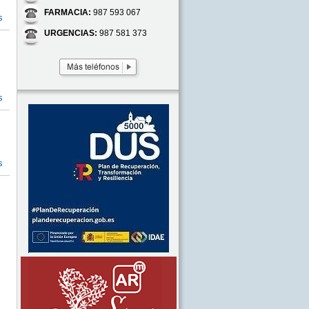
FARMACIA:
987 593 067
s
URGENCIAS:
987 581 373
s
s