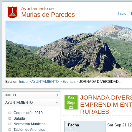
Ayuntamiento de
Murias de Paredes
Inicio
Está en:
Inicio
>
AYUNTAMIENTO
>
Eventos
> JORNADA DIVERSIDAD...
INICIO
JORNADA DIVER
Sat
Sep
AYUNTAMIENTO
EMPRENDIMIENT
21
RURALES
12:24:00
Corporación 2019
CEST
Saluda
2019
Normativa Municipal
Fecha
Sat Sep 21 1
Sat Sep
21
Tablón de Anuncios