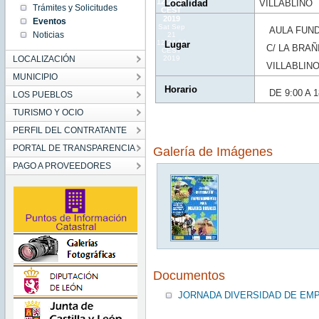
12:24:00
Localidad
VILLABLINO
Trámites y Solicitudes
CEST
2019
Eventos
Sat Sep
AULA FUND
Noticias
21
12:24:00
Lugar
C/ LA BRAÑ
CEST
LOCALIZACIÓN
2019
VILLABLIN
MUNICIPIO
Horario
DE 9:00 A 1
LOS PUEBLOS
TURISMO Y OCIO
PERFIL DEL CONTRATANTE
PORTAL DE TRANSPARENCIA
Galería de Imágenes
PAGO A PROVEEDORES
Documentos
JORNADA DIVERSIDAD DE EM