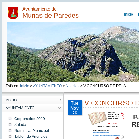
Ayuntamiento de
Murias de Paredes
Inicio
Está en:
Inicio
>
AYUNTAMIENTO
>
Noticias
> V CONCURSO DE RELA...
INICIO
V CONCURSO D
Tue
Nov
AYUNTAMIENTO
26
B
00:00:00
Corporación 2019
CET
R
Saluda
2024
Normativa Municipal
Tue
E
Nov 26
Tablón de Anuncios