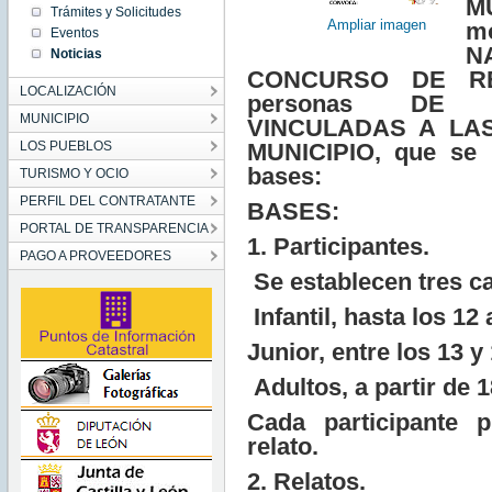
M
00:00:00
Trámites y Solicitudes
CET
Ampliar imagen
m
2024
Eventos
Tue Nov
NA
Noticias
26
00:00:00
CONCURSO DE RE
CET
LOCALIZACIÓN
2024
personas DE 
MUNICIPIO
VINCULADAS A LA
LOS PUEBLOS
MUNICIPIO, que se r
bases:
TURISMO Y OCIO
PERFIL DEL CONTRATANTE
BASES:
PORTAL DE TRANSPARENCIA
1. Participantes
.
PAGO A PROVEEDORES
Se establecen
tres c
Infanti
l, hasta los 12
Junio
r, entre los 13 y
Adultos
, a partir de 
Cada participante 
relato.
2. Relatos.