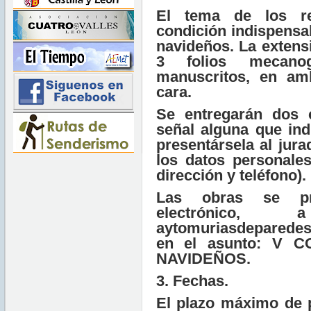
El tema de los r
condición indispensa
navideños
. La
extens
3 folios mecano
manuscritos, en am
cara
.
Se entregarán
dos 
señal alguna que in
presentársela al jur
los datos personale
dirección y teléfono).
Las obras se pr
electrónico,
aytomuriasdeparede
en el asunto: V
NAVIDEÑOS.
3. Fechas.
El plazo máximo de 